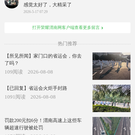
感觉太好了，大精采了
2026-5-17 07:29
打开荣耀渭南网客户端查看更多留言
热门推荐
【所见所闻】家门口的省运会，你去
了吗？
109阅读
2026-08-08
【已回复】省运会火炬手封路
1091阅读
2026-08-08
罚款200元扣6分！渭南高速上这些车
辆超速行驶被处罚