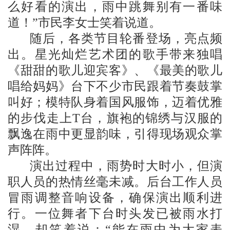
么好看的演出，雨中跳舞别有一番味
道！”市民李女士笑着说道。
随后，各类节目轮番登场，亮点频
出。星光灿烂艺术团的歌手带来独唱
《甜甜的歌儿迎宾客》、《最美的歌儿
唱给妈妈》台下不少市民跟着节奏鼓掌
叫好；模特队身着国风服饰，迈着优雅
的步伐走上T台，旗袍的锦绣与汉服的
飘逸在雨中更显韵味，引得现场观众掌
声阵阵。
演出过程中，雨势时大时小，但演
职人员的热情丝毫未减。后台工作人员
冒雨调整音响设备，确保演出顺利进
行。一位舞者下台时头发已被雨水打
湿，却笑着说：“能在雨中为大家表