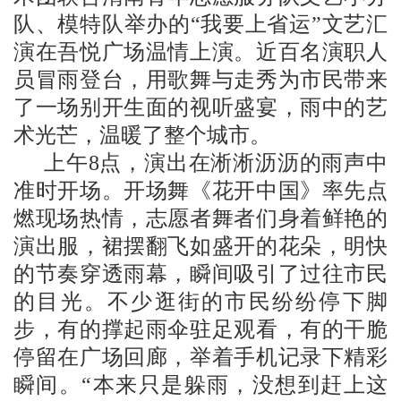
队、模特队举办的“我要上省运”文艺汇
演在吾悦广场温情上演。近百名演职人
员冒雨登台，用歌舞与走秀为市民带来
了一场别开生面的视听盛宴，雨中的艺
术光芒，温暖了整个城市。
上午8点，演出在淅淅沥沥的雨声中
准时开场。开场舞《花开中国》率先点
燃现场热情，志愿者舞者们身着鲜艳的
演出服，裙摆翻飞如盛开的花朵，明快
的节奏穿透雨幕，瞬间吸引了过往市民
的目光。不少逛街的市民纷纷停下脚
步，有的撑起雨伞驻足观看，有的干脆
停留在广场回廊，举着手机记录下精彩
瞬间。“本来只是躲雨，没想到赶上这