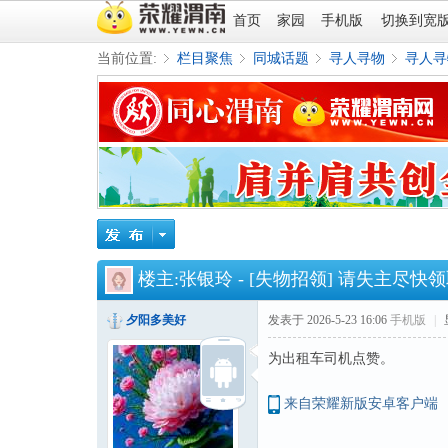
首页
家园
手机版
切换到宽
当前位置:
栏目聚焦
同城话题
寻人寻物
寻人寻
»
›
›
›
楼主:
张银玲
-
[失物招领]
请失主尽快领
夕阳多美好
发表于 2026-5-23 16:06
手机版
|
为出租车司机点赞。
来自荣耀新版安卓客户端