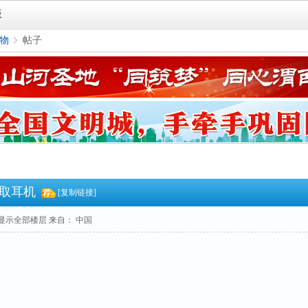
版
物
帖子
›
取耳机
[复制链接]
显示全部楼层
来自： 中国