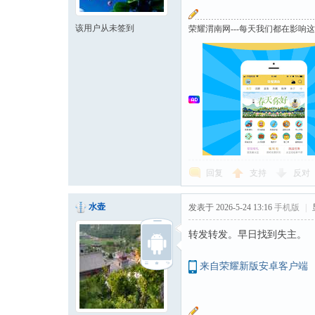
该用户从未签到
荣耀渭南网---每天我们都在影响
回复
支持
反对
水壶
发表于 2026-5-24 13:16
手机版
|
转发转发。早日找到失主。
来自荣耀新版安卓客户端