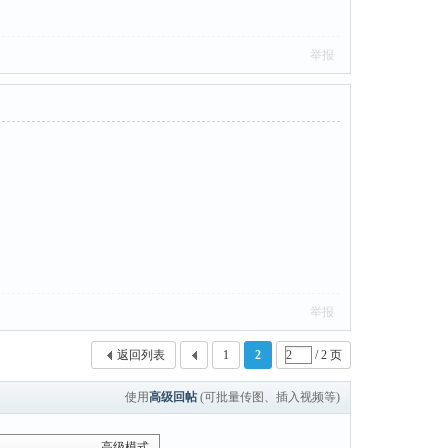
举报
举报
返回列表
1
2
/ 2 页
使用
高级回帖
(可批量传图、插入视频等)
高级模式