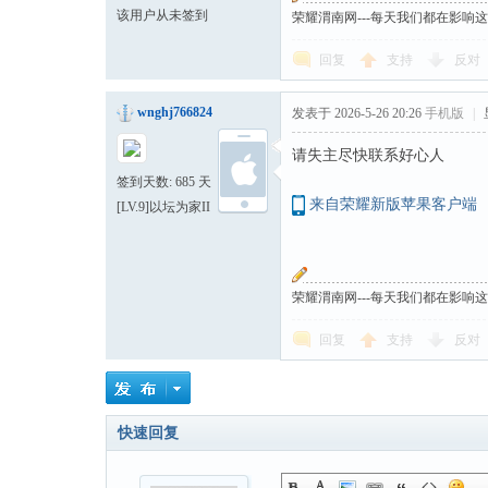
该用户从未签到
荣耀渭南网---每天我们都在影响
回复
支持
反对
wnghj766824
发表于 2026-5-26 20:26
手机版
|
请失主尽快联系好心人
签到天数: 685 天
来自荣耀新版苹果客户端
[LV.9]以坛为家II
荣耀渭南网---每天我们都在影响
回复
支持
反对
快速回复