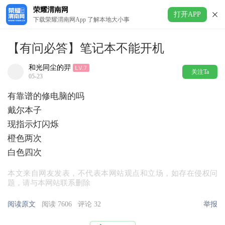
荣耀渭南网
打开APP
下载荣耀渭南网App 了解本地大小事
【有问必答】笔记本不能开机
和光同尘的羿
关注Ta
05-23
有靠谱的修电脑的吗
戴尔本子
现指示灯闪烁
橙色两次
白色四次
本文来自网友发表，不代表本网站观点和立场，如存在侵权问
题，请与本网站联系删除
阅读原文
阅读 7606
评论 32
举报