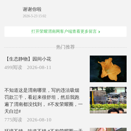
谢谢你啦
2026-5-23 15:02
打开荣耀渭南网客户端查看更多留言
热门推荐
【生态静物】园间小花
499阅读
2026-08-11
不知道这是渭南哪里，写的违法吸烟
罚款三千，看起来很舒坦，然后我跑
遍了渭南都没找到， #不发荣耀圈，一
天白过#
775阅读
2026-08-10