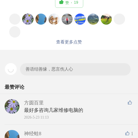

19
赞
查看更多点赞
善语结善缘，恶言伤人心
最赞评论
方圆百里
最好多咨询几家维修电脑的
2026-5-23 11:13
神经蛙8
1