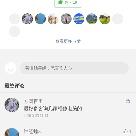

19
赞
查看更多点赞
善语结善缘，恶言伤人心
最赞评论
方圆百里
最好多咨询几家维修电脑的
2026-5-23 11:13
神经蛙8
1