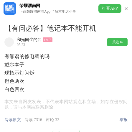
荣耀渭南网
打开APP
下载荣耀渭南网App 了解本地大小事
【有问必答】笔记本不能开机
和光同尘的羿
关注Ta
05-23
有靠谱的修电脑的吗
戴尔本子
现指示灯闪烁
橙色两次
白色四次
本文来自网友发表，不代表本网站观点和立场，如存在侵权问
题，请与本网站联系删除
阅读原文
阅读 7316
评论 32
举报