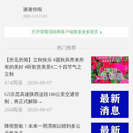
谢谢你啦
2026-5-23 15:02
打开荣耀渭南网客户端查看更多留言
热门推荐
【所见所闻】立秋快乐 #愿秋风带来所
有的美好 #听歌赏美景#二十四节气之
立秋
474阅读
2026-08-07
G5京昆高速陕西这段100公里交通管
制，将正式解除→
264阅读
2026-08-07
降雨暂歇！未来一周渭南以晴到多云