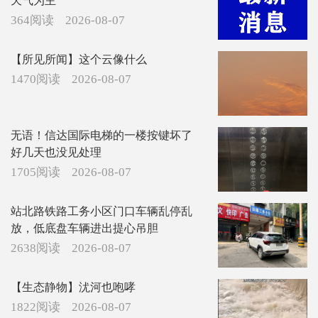
天气为主
364阅读
2026-08-07
【所见所闻】这个云像什么
1470阅读
2026-08-07
无语！信达国际电梯的一楼按键坏了
好几天也没见处理
1705阅读
2026-08-07
站北路铁路工务小区门口车辆乱停乱
放，低底盘车辆进出提心吊胆
2638阅读
2026-08-07
【生态静物】沋河也咆哮
1822阅读
2026-08-07