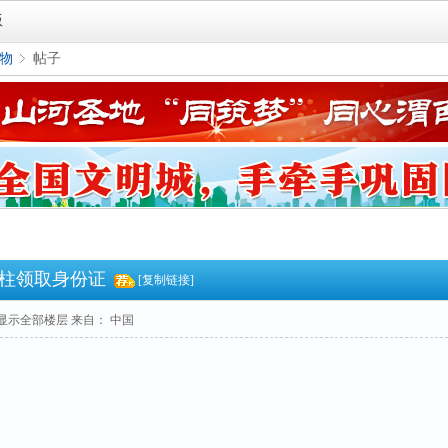
版
物
帖子
›
柱领取身份证
[复制链接]
显示全部楼层
来自： 中国