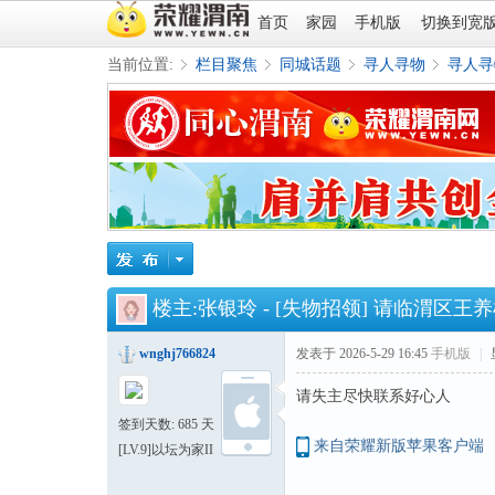
首页
家园
手机版
切换到宽
当前位置:
栏目聚焦
同城话题
寻人寻物
寻人寻
»
›
›
›
楼主:
张银玲
-
[失物招领]
请临渭区王养
wnghj766824
发表于 2026-5-29 16:45
手机版
|
请失主尽快联系好心人
签到天数: 685 天
来自荣耀新版苹果客户端
[LV.9]以坛为家II