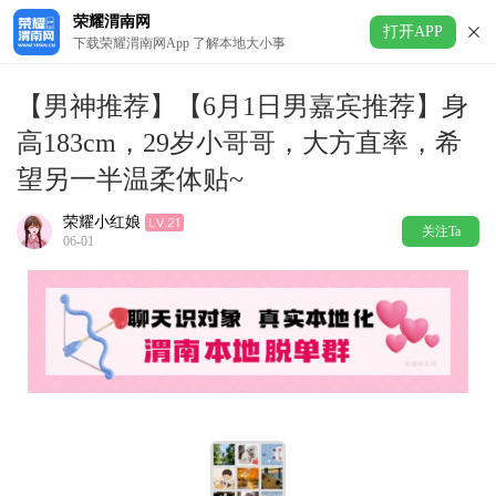
荣耀渭南网
打开APP
下载荣耀渭南网App 了解本地大小事
【男神推荐】【6月1日男嘉宾推荐】身
高183cm，29岁小哥哥，大方直率，希
望另一半温柔体贴~
荣耀小红娘
关注Ta
06-01