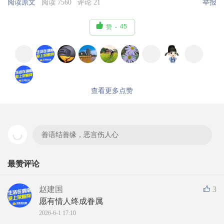
阅读原文
阅读 7560
评论 21
举报

45
赞
查看更多点赞
善语结善缘，恶言伤人心
最赞评论
赵建国
3
愿有情人终成眷属
2026-6-1 17:10