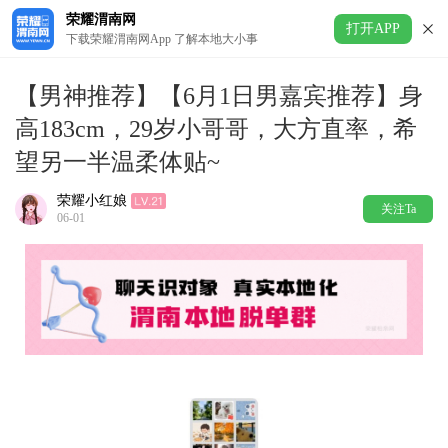
荣耀渭南网
打开APP
下载荣耀渭南网App 了解本地大小事
【男神推荐】【6月1日男嘉宾推荐】身
高183cm，29岁小哥哥，大方直率，希
望另一半温柔体贴~
荣耀小红娘
关注Ta
06-01