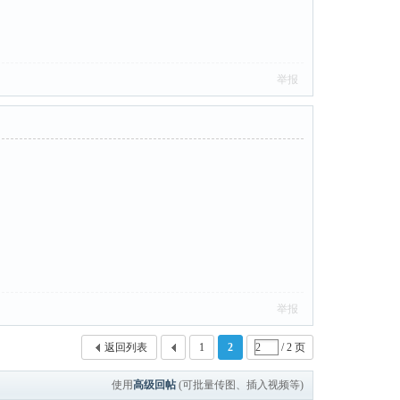
举报
举报
返回列表
1
2
/ 2 页
使用
高级回帖
(可批量传图、插入视频等)