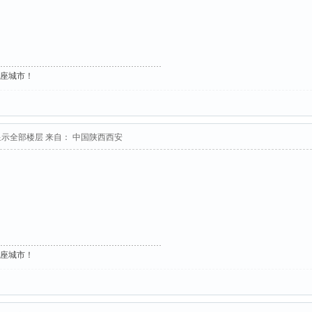
这座城市！
显示全部楼层
来自： 中国陕西西安
这座城市！