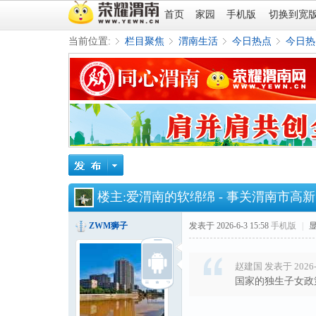
首页
家园
手机版
切换到宽
当前位置:
栏目聚焦
渭南生活
今日热点
今日热
»
›
›
›
楼主:
爱渭南的软绵绵
-
事关渭南市高新
ZWM狮子
发表于 2026-6-3 15:58
手机版
|
赵建国 发表于 2026-6
国家的独生子女政