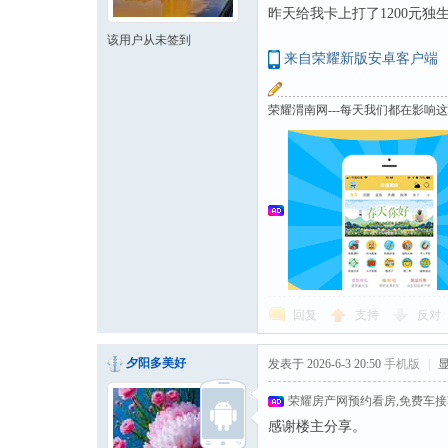
昨天给我卡上打了1200元独
该用户从未签到
来自荣耀新版安卓客户端
荣耀渭南网---每天我们都在影响
回复
支持
反对
夕阳多美好
发表于 2026-6-3 20:50
手机版
|
荣耀房产网预约看房,免费车
感谢楼主分享。