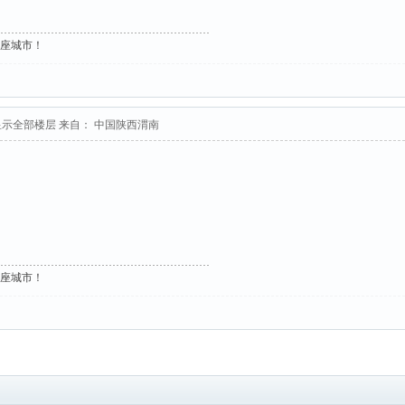
这座城市！
显示全部楼层
来自： 中国陕西渭南
这座城市！