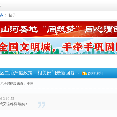
版
点
帖子
›
区二胎产假政策，相关部门最新回复→
[复制链接]
显示全部楼层
来自： 中国
-3 10:55
策又该咋样落实！