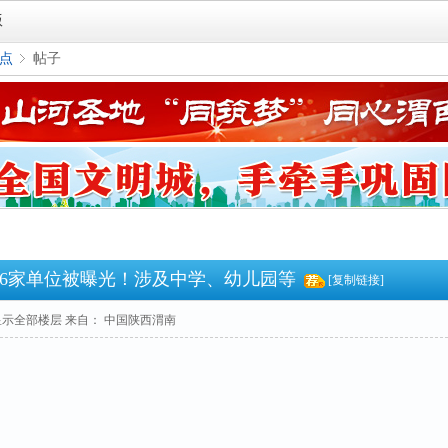
版
点
帖子
›
36家单位被曝光！涉及中学、幼儿园等
[复制链接]
显示全部楼层
来自： 中国陕西渭南