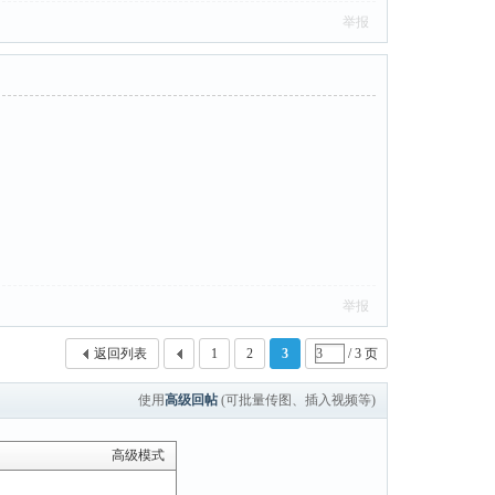
举报
举报
返回列表
1
2
3
/ 3 页
使用
高级回帖
(可批量传图、插入视频等)
高级模式