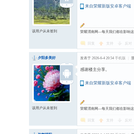
来自荣耀新版安卓客户端
该用户从未签到
荣耀渭南网---每天我们都在影响
回复
支持
反对
夕阳多美好
发表于 2026-6-4 20:54
手机版
|
感谢楼主分享。
来自荣耀新版安卓客户端
该用户从未签到
荣耀渭南网---每天我们都在影响
回复
支持
反对