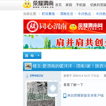
首页
家园
手机版
切换到宽
当前位置:
栏目聚焦
渭南生活
今日热点
今日热
»
›
›
›
楼主:
爱渭南的暖洋洋
-
渭南3家！陕西
ZPF045211
发表于 2026-6-4 14:21
手机版
|
看看了解一下
来自荣耀新版安卓客户端