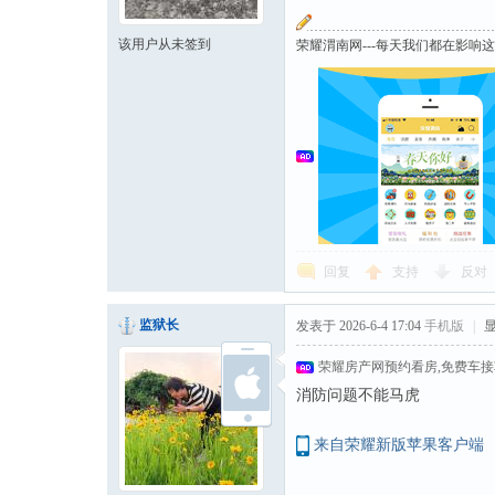
该用户从未签到
荣耀渭南网---每天我们都在影响
回复
支持
反对
监狱长
发表于 2026-6-4 17:04
手机版
|
荣耀房产网预约看房,免费车
消防问题不能马虎
来自荣耀新版苹果客户端