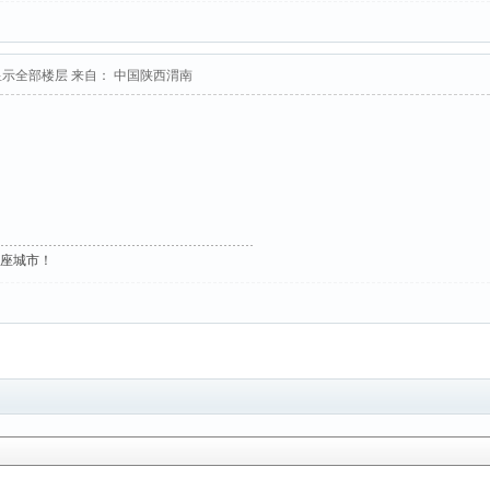
显示全部楼层
来自： 中国陕西渭南
这座城市！