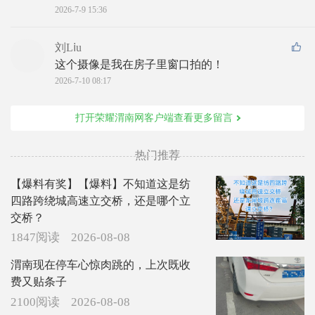
2026-7-9 15:36
刘Lⅰu
这个摄像是我在房子里窗口拍的！
2026-7-10 08:17
打开荣耀渭南网客户端查看更多留言
热门推荐
【爆料有奖】【爆料】不知道这是纺
四路跨绕城高速立交桥，还是哪个立
交桥？
1847阅读
2026-08-08
渭南现在停车心惊肉跳的，上次既收
费又贴条子
2100阅读
2026-08-08