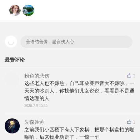
善语结善缘，恶言伤人心
最赞评论
粉色的悲伤
1
这些老人也不嫌热，自己耳朵聋声音大不嫌吵，一
天天的吵别人，你找他们儿女说说，看看是不是通
情达理的人
2026-7-9 15:35
先森姓蒋
1
之前我们小区楼下有人下象棋，把那个棋盘拍的啪
啪响，后来物业劝走了，一惊一乍