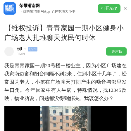
荣耀渭南网
打开APP
下载荣耀渭南网App 了解本地大小事
【维权投诉】青青家园一期小区健身小
广场老人扎堆聊天扰民何时休
刘Lⅰu
关注Ta
07-09
我是青青家园一期20号楼一楼业主，因为小区广场建在
我家南边窗和阳台间隔不到2米，住到小区十几年了，经
常因为老人，小孩在广场聊天打闹产生的噪音与邻里发
生口角。今年因家中有人生病，特殊情况，找12345反
映，物业劝说，问题都没得到解决。我该怎么办？