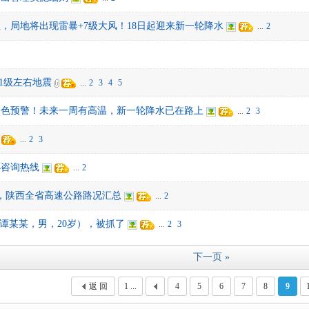
，局地将出现雷暴+7级大风！18日起迎来新一轮降水
...
2
1级左右地震
...
2
3
4
5
橙色预警！未来一周有高温，新一轮降水已在路上
...
2
3
...
2
3
办咨询热线
...
2
7时，陕西全省高速公路路况汇总
...
2
（谭某某，男，20岁），被抓了
...
2
3
下一页 »
返 回
1 ...
4
5
6
7
8
9