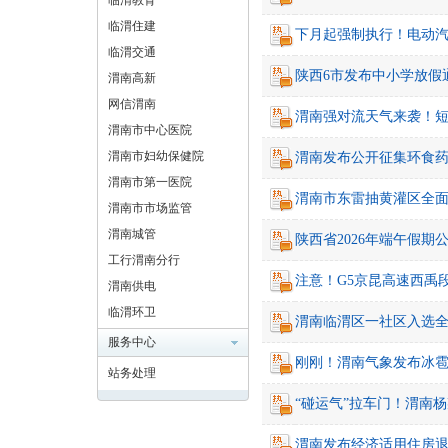
临渭教育
临渭住建
下月起强制执行！电动
临渭交通
陕西6市发布中小学放假
渭南高新
网信渭南
渭南强对流天气来袭！
渭南市中心医院
渭南市妇幼保健院
渭南发布公开征集环食
渭南市第一医院
渭南市东雷抽黄灌区全
渭南市市场监管
渭南城管
陕西省2026年端午假期
工行渭南分行
注意！G5京昆高速西禹
渭南供电
临渭环卫
渭南临渭区一社区入选
服务中心
刚刚！渭南气象发布冰
站务处理
“碰运气”拉车门！渭南
渭南发布经济适用住房