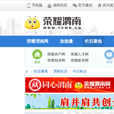
手机版
福利社区
官方微信
设为首
荣耀渭南网
政能量
栏目聚焦
荣耀房产网
荣耀人才网
荣耀相亲网
荣耀家居网
频道
栏目
栏目聚焦
渭南生活
今日热点
荣
»
›
›