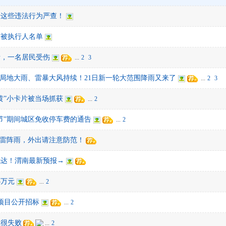
行这些违法行为严查！
信被执行人名单
猪，一名居民受伤
...
2
3
雨、局地大雨、雷暴大风持续！21日新一轮大范围降雨又来了
...
2
3
黄”小卡片被当场抓获
...
2
节”期间城区免收停车费的通告
...
2
、雷阵雨，外出请注意防范！
抵达！渭南最新预报→
3万元
...
2
河项目公开招标
...
2
觉很失败
...
2