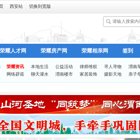
页
西安站
切换到宽版
荣耀人才网
荣耀房产网
荣耀相亲网
签到
荣耀资讯
本地生活
公益活动
律师维权
寻人寻物
渭南
网络辟谣
聊天灌水
渭南楼市
家居装饰
摄影天地
亲子
谈婚论嫁
志愿服务
有问必答
站务处理