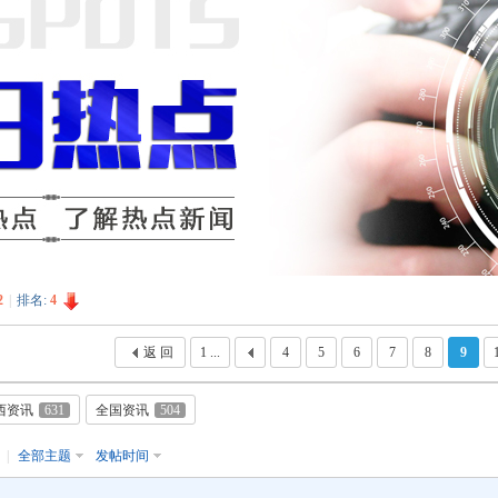
2
|
排名:
4
返 回
1 ...
4
5
6
7
8
9
西资讯
631
全国资讯
504
月
|
全部主题
发帖时间