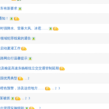
汽车有新要求
通知！
短时强降水、雷暴大风、冰雹……
药领域犯罪线索的通告
面启动夏灌工作
公路网出行温馨提示
段及榆蓝高速东杨枢纽立交交通管制延期
全国优秀典型
...
2
雹橙色预警，涉及这些地方……
...
2
3
杨某被抓
...
2
3
退出管理实施细则
...
2