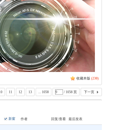
收藏本版
(
230
)
10
11
12
13
... 1058
/ 1058 页
下一页
新窗
作者
回复/查看
最后发表