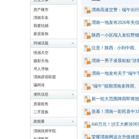
人生大事
房产楼市
渭南高速交警：端午出
渭南车友
南
渭南一地发布2026年失
我要结婚
家居装饰
陕西一小区闯入发狂野
同城话题
注意！陕西 : 小到中
情感天空
渭南一男子凌晨粘贴“涉
摄影天地
寻人寻物
渭南一地发布关于“端午
渭南辟谣联盟
网
谝闲传
“端午”假期渭南多阵雨
便民信息
新一轮大范围降雨即将
房屋租售
羡慕！渭南一彩民喜中3
二手置换
政能量
840万元！沙王大桥涉
渭南技师学院
荣耀渭南网这次升级感