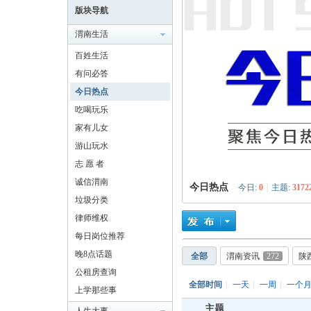
版块导航
渭南生活
百姓生活
有问必答
耀
今日热点
吃喝玩乐
家有儿女
游山玩水
志 愿 者
诚信渭南
今日热点
今日:
0
|
主题:
3172
垃圾分类
律师维权
渭
每日岗位推荐
晚8点话题
全部
渭南资讯
272
陕
公租房查询
全部时间
|
一天
|
一周
|
一个
上学那些事
主题