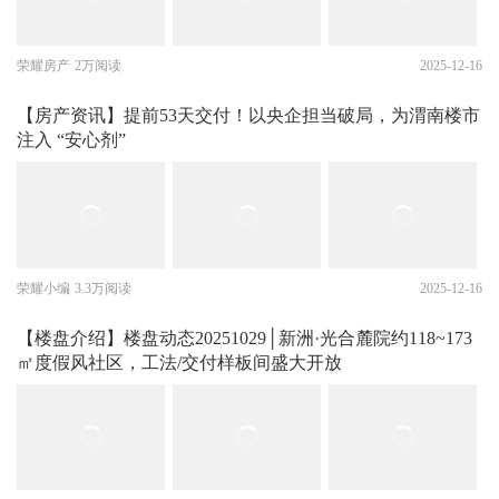
荣耀房产
2万阅读
2025-12-16
【房产资讯】提前53天交付！以央企担当破局，为渭南楼市
注入 “安心剂”
荣耀小编
3.3万阅读
2025-12-16
【楼盘介绍】楼盘动态20251029│新洲·光合麓院约118~173
㎡度假风社区，工法/交付样板间盛大开放