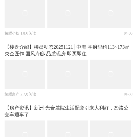
荣耀小秋
1.8万阅读
04-06
【楼盘介绍】楼盘动态20251121│中海·学府里约113~173㎡
央企匠作 国风府邸 品质现房 即买即住
荣耀房产
2.7万阅读
01-30
【房产资讯】新洲·光合麓院生活配套引来大利好，29路公
交车通车了