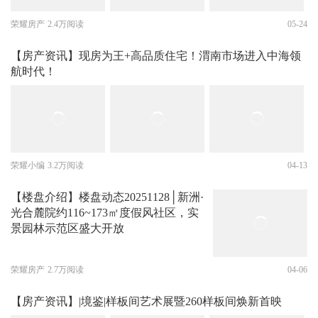
荣耀房产
2.4万阅读
05-24
【房产资讯】现房为王+高品质住宅！渭南市场进入中海领
航时代！
荣耀小编
3.2万阅读
04-13
【楼盘介绍】楼盘动态20251128│新洲·
光合麓院约116~173㎡度假风社区，实
景园林示范区盛大开放
荣耀房产
2.7万阅读
04-06
【房产资讯】|境鉴|样板间艺术展暨260样板间焕新首映