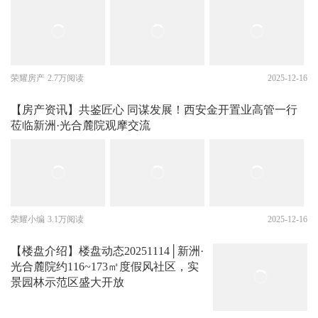
荣耀房产
2.7万阅读
2025-12-16
【房产资讯】共鉴匠心 同谋发展！西安金开置业高管一行
莅临新洲·光合麓院观摩交流
荣耀小编
3.1万阅读
2025-12-16
【楼盘介绍】楼盘动态20251114│新洲·
光合麓院约116~173㎡度假风社区，实
景园林示范区盛大开放