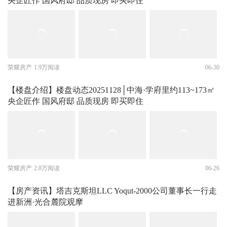
央企匠作 国风府邸 品质现房 即买即住
荣耀房产
1.9万阅读
06-30
【楼盘介绍】楼盘动态20251128│中海·学府里约113~173㎡
央企匠作 国风府邸 品质现房 即买即住
荣耀房产
2.8万阅读
06-26
【房产资讯】塔吉克斯坦LLC Yoqut-2000公司董事长一行走
进新洲·光合麓院观摩