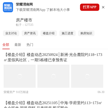
荣耀渭南网
打开APP
下拉刷新
下载荣耀渭南网App 了解本地大小事
房产楼市
帖子：127535
业主讨论
房产资讯
楼盘介绍
施工进度
购房知识
全部
最新
热门
【楼盘介绍】楼盘动态20250924│新洲·光合麓院约118~173
㎡度假风社区，一期5栋楼已拿预售证
荣耀房产
9.8万阅读
06-30
【楼盘介绍】楼盘动态20251105│中海·学府里约113~173㎡