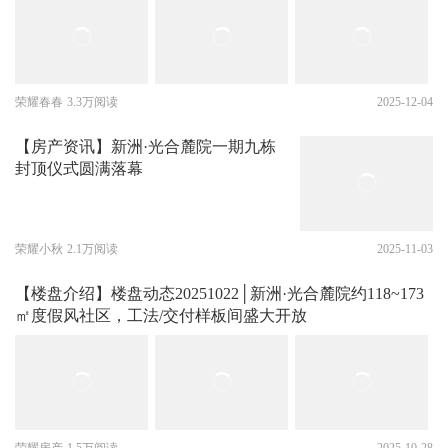
荣耀春春
3.3万阅读
2025-12-04
【房产资讯】新洲·光合麓院一期九栋
封顶仪式圆满落幕
荣耀小秋
2.1万阅读
2025-11-03
【楼盘介绍】楼盘动态20251022│新洲·光合麓院约118~173
㎡度假风社区，工法/交付样板间盛大开放