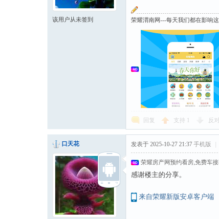
该用户从未签到
荣耀渭南网---每天我们都在影响
回复
支持
1
反
口天花
发表于 2025-10-27 21:37
手机版
|
荣耀房产网预约看房,免费车
感谢楼主的分享。
来自荣耀新版安卓客户端