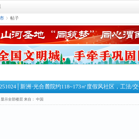
版
市
帖子
›
251024│新洲·光合麓院约118~173㎡度假风社区，工法
显示全部楼层
来自： 中国