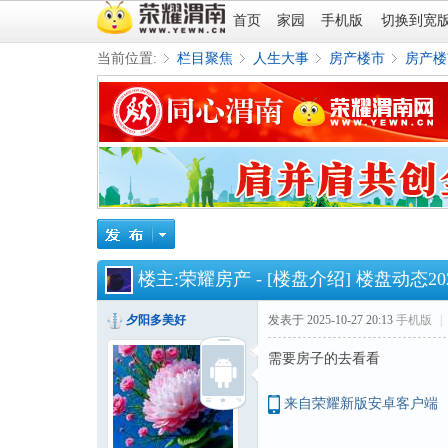
首页
家园
手机版
切换到宽
当前位置:
栏目聚焦
人生大事
房产楼市
房产楼
»
›
›
›
楼主:
荣耀房产
-
[楼盘介绍]
楼盘动态20
夕阳多美好
发表于 2025-10-27 20:13
手机版
|
需要房子的去看看
来自荣耀新版安卓客户端