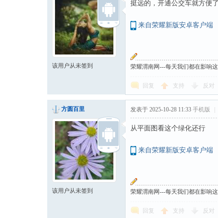
挺远的，开通公交车就方便
来自荣耀新版安卓客户端
该用户从未签到
荣耀渭南网---每天我们都在影响
回复
支持
反对
方圆百里
发表于 2025-10-28 11:33
手机版
|
从平面图看这个绿化还行
来自荣耀新版安卓客户端
该用户从未签到
荣耀渭南网---每天我们都在影响
回复
支持
反对