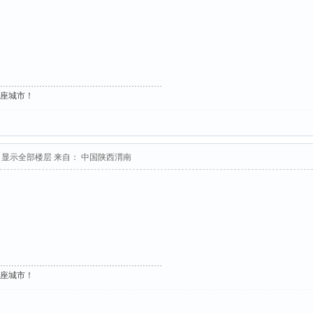
了
这座城市！
显示全部楼层
来自： 中国陕西渭南
这座城市！