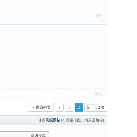
举报
举报
返回列表
1
2
/ 2 页
使用
高级回帖
(可批量传图、插入视频等)
高级模式