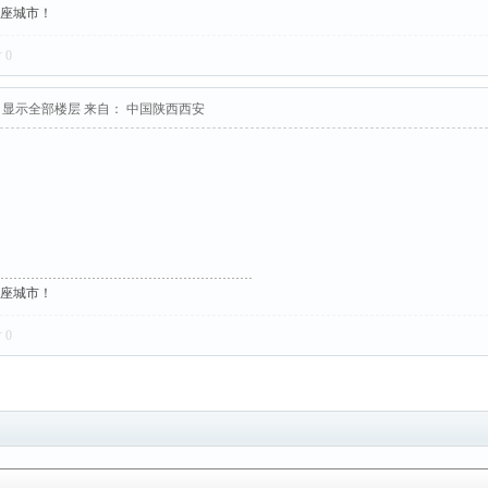
这座城市！
对
0
显示全部楼层
来自： 中国陕西西安
这座城市！
对
0