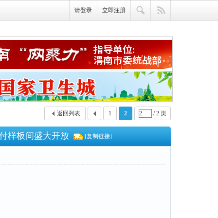
请登录
立即注册
返回列表
1
2
/ 2 页
/交付样板间盛大开放
[复制链接]