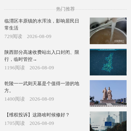
热门推荐
临渭区丰原镇的水浑浊，影响居民日
常生活
729阅读
2026-08-09
陕西部分高速收费站出入口封闭、限
行，临时管控→
1196阅读
2026-08-09
乾陵一一武则天墓是个值得一游的地
方。
1400阅读
2026-08-09
【维权投诉】这路啥时候修好？
1705阅读
2026-08-09