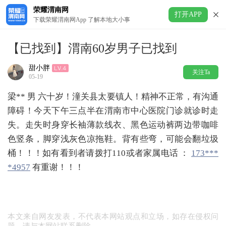
荣耀渭南网
打开APP
下载荣耀渭南网App 了解本地大小事
【已找到】渭南60岁男子已找到
甜小胖
关注Ta
05-19
梁** 男 六十岁！潼关县太要镇人！精神不正常，有沟通
障碍！今天下午三点半在渭南市中心医院门诊就诊时走
失。走失时身穿长袖薄款线衣、黑色运动裤两边带咖啡
色竖条，脚穿浅灰色凉拖鞋。背有些弯，可能会翻垃圾
桶！！！如有看到者请拨打110或者家属电话 ：
173***
*4957
有重谢！！！
本文来自网友发表，不代表本网站观点和立场，如存在侵权问