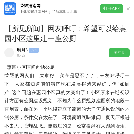
荣耀渭南网
打开APP
下载荣耀渭南网App 了解本地大小事
【所见所闻】网友呼吁：希望可以给惠
园小区这里建一座公厕
明月3
关注Ta
05-29
惠园小区区间道缺公厕
荣耀的网友们，大家好！实在是忍不了了，来发帖呼吁一
下。大家都知道咱们渭南现在发展得越来越好，但“如厕
难”这个问题在惠园小区真的太突出了！小区原来在期初设
计方面有公厕建设规划，不知为什么原规划建厕所的地段一
直闲置，而在另一个地段建立了简易的无任何通风设施的木
制公厕，条件实在太差了，环境简陋气味难闻，夏天压根进
不去人，苍蝇乱飞。更尴尬的是，经常看到有人跑到墙角、