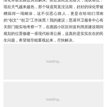
绿化带甚至路边房后解决。附近居民意见很大，现状堪忧：
现在天气越来越热，那个味道简直没法闻，好好的绿化带被
糟蹋得一塌糊涂，这不仅恶心路人，更是在给咱们渭南
的“创文” “创卫”工作抹黑！我的建议：恳请环卫服务中心有
关部门能实地考察一下，在惠园小区区间道利用原建设期间
规划的位置修建一座现代标准公厕，这真的是实实在在的民
生问题，希望领导能重视起来，尽快解决。