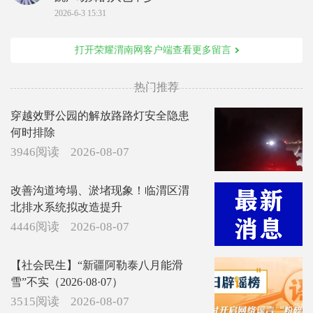
2026-6-3 15:31
打开荣耀渭南网客户端查看更多留言
热门推荐
穿越效野公园的解放路路灯安全隐患
何时排除
3946阅读
2026-08-07
改善沟道垮塌、淤堵现象！临渭区渭
北排水系统拟改造提升
4446阅读
2026-08-07
【社会民生】“新疆阿勒泰八月能滑
雪”不实（2026·08·07）
3515阅读
2026-08-07