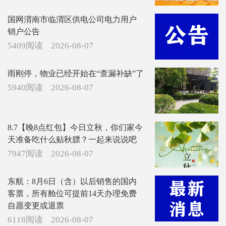
国网渭南市临渭区供电公司电力用户
销户公告
5409阅读
2026-08-07
雨刚停，物业已经开始在“查漏补缺”了
5940阅读
2026-08-07
8.7【晚8点红包】今日立秋，你们家今
天准备吃什么贴秋膘？一起来说说吧
7947阅读
2026-08-07
东航：8月6日（含）以后销售的国内
客票，所有舱位可提前14天办理免费
自愿变更或退票
6118阅读
2026-08-07