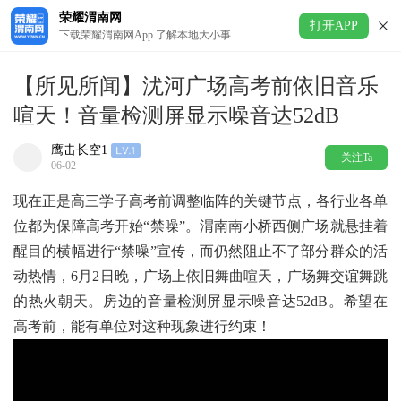
荣耀渭南网
打开APP
下载荣耀渭南网App 了解本地大小事
【所见所闻】沋河广场高考前依旧音乐
喧天！音量检测屏显示噪音达52dB
鹰击长空1
关注Ta
06-02
现在正是高三学子高考前调整临阵的关键节点，各行业各单
位都为保障高考开始“禁噪”。渭南南小桥西侧广场就悬挂着
醒目的横幅进行“禁噪”宣传，而仍然阻止不了部分群众的活
动热情，6月2日晚，广场上依旧舞曲喧天，广场舞交谊舞跳
的热火朝天。房边的音量检测屏显示噪音达52dB。希望在
高考前，能有单位对这种现象进行约束！