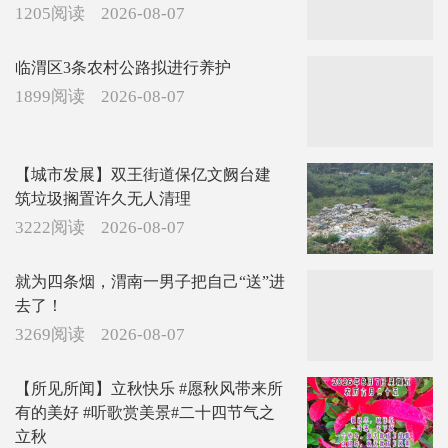
1205阅读
2026-08-07
临渭区3条农村公路拟进行养护
1899阅读
2026-08-07
【城市发展】双王街道保亿文阙台建
筑垃圾搁置许久无人清理
3222阅读
2026-08-07
就为四条烟，渭南一男子把自己“送”进
去了！
3269阅读
2026-08-07
【所见所闻】立秋快乐 #愿秋风带来所
有的美好 #听歌赏美景#二十四节气之
立秋