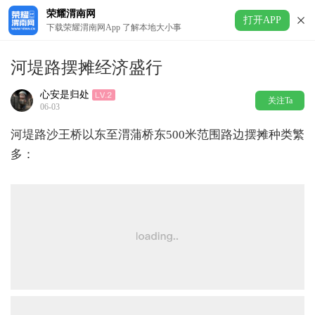
荣耀渭南网
打开APP
下载荣耀渭南网App 了解本地大小事
河堤路摆摊经济盛行
心安是归处
关注Ta
06-03
河堤路沙王桥以东至渭蒲桥东500米范围路边摆摊种类繁
多：