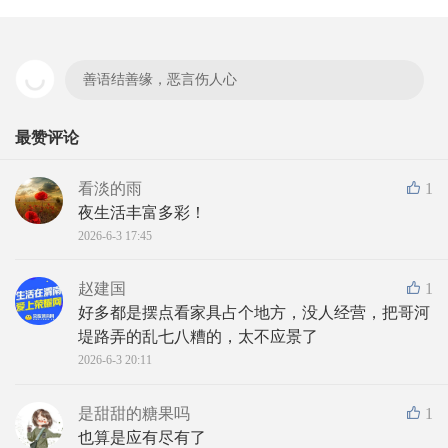
善语结善缘，恶言伤人心
最赞评论
看淡的雨
1
夜生活丰富多彩！
2026-6-3 17:45
赵建国
1
好多都是摆点看家具占个地方，没人经营，把哥河
堤路弄的乱七八糟的，太不应景了
2026-6-3 20:11
是甜甜的糖果吗
1
也算是应有尽有了