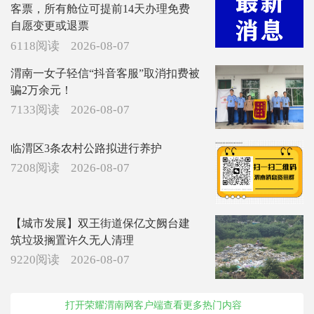
客票，所有舱位可提前14天办理免费
自愿变更或退票
6118阅读
2026-08-07
渭南一女子轻信“抖音客服”取消扣费被
骗2万余元！
7133阅读
2026-08-07
临渭区3条农村公路拟进行养护
7208阅读
2026-08-07
【城市发展】双王街道保亿文阙台建
筑垃圾搁置许久无人清理
9220阅读
2026-08-07
打开荣耀渭南网客户端查看更多热门内容