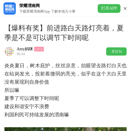
荣耀渭南网
打开APP
下载荣耀渭南网App 了解本地大小事
【爆料有奖】前进路白天路灯亮着，夏
季是不是可以调节下时间呢
Amy妈咪
关注Ta
06-04
炎炎夏日，树木庇护，丝丝凉意，抬眼望去路灯白天也
在站岗发光，投射着微弱的亮光，似乎在这个大白天里
没有展现到自身价值
所以嘛
夏季了可以调整下时间呢
建设和谐安宁不浪费
利国利民可持续发展的渭南嘛