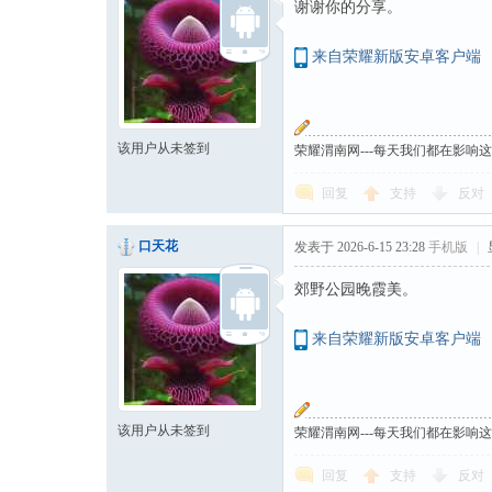
谢谢你的分享。
来自荣耀新版安卓客户端
该用户从未签到
荣耀渭南网---每天我们都在影响
回复
支持
反对
口天花
发表于 2026-6-15 23:28
手机版
|
郊野公园晚霞美。
来自荣耀新版安卓客户端
该用户从未签到
荣耀渭南网---每天我们都在影响
回复
支持
反对