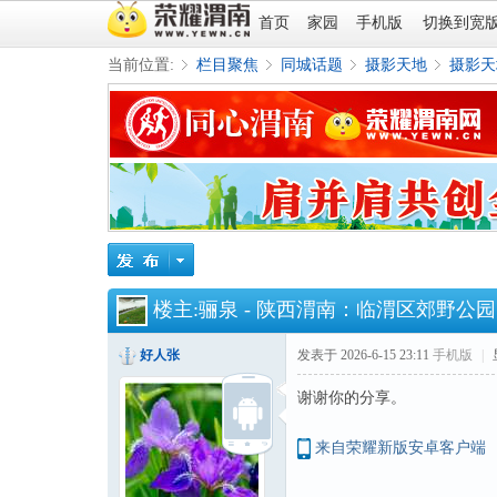
首页
家园
手机版
切换到宽
当前位置:
栏目聚焦
同城话题
摄影天地
摄影天
»
›
›
›
楼主:
骊泉
-
陕西渭南：临渭区郊野公园
好人张
发表于 2026-6-15 23:11
手机版
|
谢谢你的分享。
来自荣耀新版安卓客户端