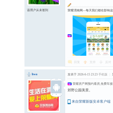
该用户从未签到
荣耀渭南网---每天我们都在影响
回复
支持
反对
hwa
发表于 2026-6-15 23:23
手机版
|
荣耀房产网预约看房,免费车
郊野公园美景。
来自荣耀新版安卓客户端