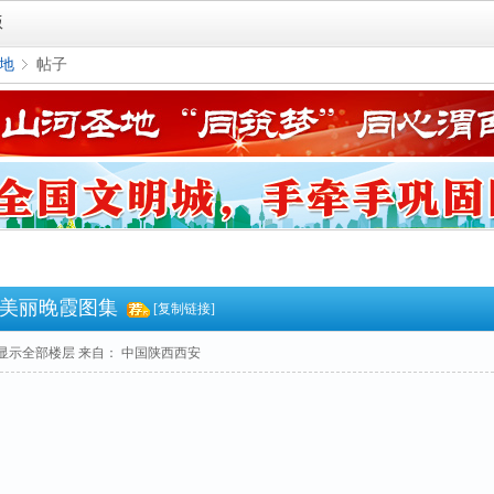
版
地
帖子
›
美丽晚霞图集
[复制链接]
显示全部楼层
来自： 中国陕西西安