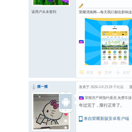
该用户从未签到
荣耀渭南网---每天我们都在影响
回复
支持
反对
摇一摇
发表于 2026-3-9 23:29
手机版
|
荣耀房产网预约看房,免费车
年过完了，限行正常了。
来自荣耀新版安卓客户端