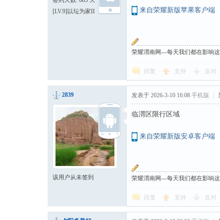
签到天数: 685 天
来自荣耀新版苹果客户端
[LV.9]以坛为家II
荣耀渭南网---每天我们都在影响
回复
支持
反对
2839
发表于 2026-3-10 16:08
手机版
|
临渭区限行区域
来自荣耀新版安卓客户端
该用户从未签到
荣耀渭南网---每天我们都在影响
回复
支持
反对