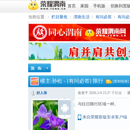
首页
家园
手机版
切换到宽
当前位置:
栏目聚焦
渭南生活
有问必答
有问必
»
›
›
›
楼主:
孙松
-
[有问必答]
限行
[复制链接]
好人张
发表于 2026-3-9 23:27
手机版
|
与往日限行区域一样。
来自荣耀新版安卓客户端