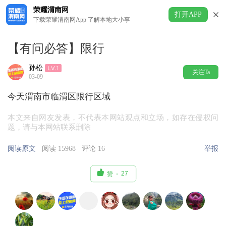
荣耀渭南网
打开APP
下载荣耀渭南网App 了解本地大小事
【有问必答】限行
孙松
关注Ta
03-09
今天渭南市临渭区限行区域
本文来自网友发表，不代表本网站观点和立场，如存在侵权问
题，请与本网站联系删除
阅读原文
阅读 15968
评论 16
举报

27
赞