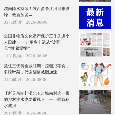
渭南降水持续！陕西多条江河迎来洪
峰，最新预警→
3171阅读
2026-08-06
全国非物质文化遗产保护工作先进个
人田建—— 让更多非遗从“被看
见”到“被需要”
1131阅读
2026-08-06
抓住三伏黄金减脂期！控糖戒零食，
多绿叶菜，代谢翻倍减脂加速
2175阅读
2026-08-06
【所见所闻】渭北下吉城南村这一带
的乡村排水也要重视下，一下雨就积
水成河
2917阅读
2026-08-06