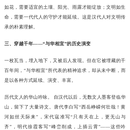
如花，需要适宜的土壤、阳光、雨露才能绽放；文明如生
命，需要一代代人的守护才能延续。这是汉代人对文明传
承的朴素理解。
三、穿越千年
——“与华相宜”的历史演变
一枚瓦当，埋入地下，又被后人发现。但在它被埋藏的千
百年间，
“与华相宜”所代表的精神追求，却从未中断，而
是以各种方式延续、演变、丰富。
历代文人的华山吟咏。
自汉代以后，无数文人墨客登临华
山，留下了大量诗文。唐代李白写
“西岳峥嵘何壮哉！黄
河如丝天际来”，宋代寇准写“只有天在上，更无山与
齐”，明代徐霞客写“峰峦削成，上插云霄”——这些吟