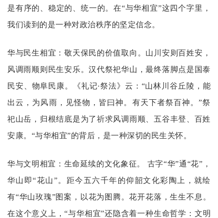
是有序的、稳定的、统一的。在“与华相宜”这四个字里，
我们读到的是一种对政治秩序的坚定信念。
华与民生相宜：敬天保民的价值取向。
山川安则百姓安，
风调雨顺则民生安乐。汉代祭祀华山，最终落脚点是国泰
民安、物阜民康。《礼记
·祭法》云：“山林川谷丘陵，能
出云，为风雨，见怪物，皆曰神。有天下者祭百神。”祭
祀山岳，归根结底是为了祈求风调雨顺、五谷丰登、百姓
安康。“与华相宜”的背后，是一种深切的民生关怀。
华与文明相宜：生命延续的文化象征。
古字
“华”通“花”，
华山即“花山”。距今五六千年的仰韶文化彩陶上，就绘
有“华山玫瑰”图案，以花为图腾。花开花落，生生不息。
在这个意义上，“与华相宜”还隐含着一种生命哲学：文明