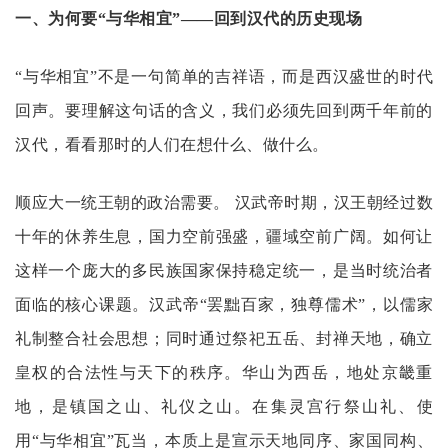
一、为何要
“与华相宜”——回到汉代的历史现场
“与华相宜”不是一句简单的吉祥语，而是西汉盛世的时代
回声。要理解这句话的含义，我们必须先回到两千年前的
汉代，看看那时的人们在想什么、做什么。
顺应大一统王朝的政治需要。
汉武帝时期，汉王朝经过数
十年的休养生息，国力空前强盛，疆域空前广阔。如何让
这样一个庞大的多民族国家保持稳定统一，是当时统治者
面临的核心课题。汉武帝
“罢黜百家，独尊儒术”，以儒家
礼制整合社会思想；同时通过祭祀五岳、封禅天地，确立
皇权的合法性与天下的秩序。华山为西岳，地处京畿重
地，是镇国之山、礼仪之山。在集灵宫行祭山礼、使
用“与华相宜”瓦当，本质上是宣示天地同序、家国同构、