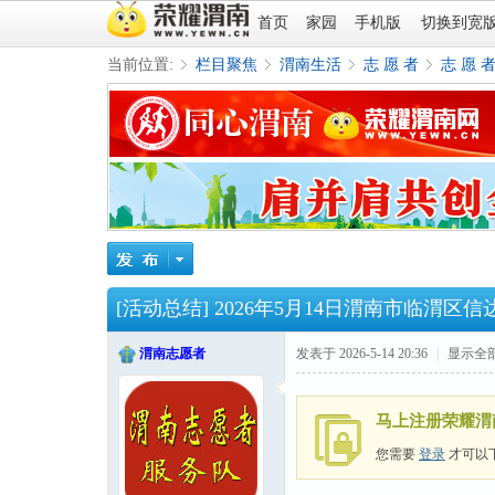
首页
家园
手机版
切换到宽
当前位置:
栏目聚焦
渭南生活
志 愿 者
志 愿 
»
›
›
›
[活动总结]
2026年5月14日渭南市临渭
渭南志愿者
发表于 2026-5-14 20:36
|
显示全
马上注册荣耀渭
您需要
登录
才可以