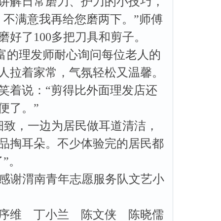
讲解日常磨刀、护刀的小技巧，
，不满意我再给您磨两下。”师傅
好了100多把刀具和剪子。
的理发师耐心询问每位老人的
人拉着家常，气氛轻松又温馨。
笑着说：“剪得比外面理发店还
便了。”
致，一边为居民做耳道清洁，
品掏耳朵。不少体验完的居民都
”。
，感谢渭南青年志愿服务队文艺小
姚序维
丁小兰 陈文侠 陈晓儒