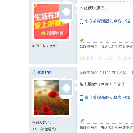
公益便民服务。
来自荣耀新版安卓客户端
该用户从未签到
荣耀渭南网---每天我们都在影响
回复
支持
反对
看淡的雨
发表于 2026-5-14 22:25
手机版
|
给志愿者们点赞！辛苦了
来自荣耀新版安卓客户端
签到天数: 40 天
荣耀渭南网---每天我们都在影响
[LV.5]常住居民I