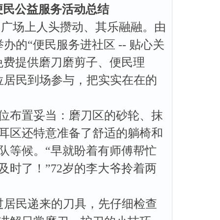
便民公益
服务活动总结
的广场上人头攒动、其乐融融。由
举办的“便民服务进社区
-- 贴心关
免费提供磨刀磨剪子、便民理
位居民到场参与，把实实在在的
位布置妥当：磨刀区的砂轮、抹
耳区还特意准备了舒适的躺椅和
队等候。“早就盼着有师傅帮忙
时了！”72岁的李大爷拎着两
居民递来的刀具，先仔细检查