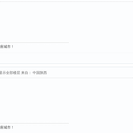
这座城市！
显示全部楼层
来自： 中国陕西
这座城市！