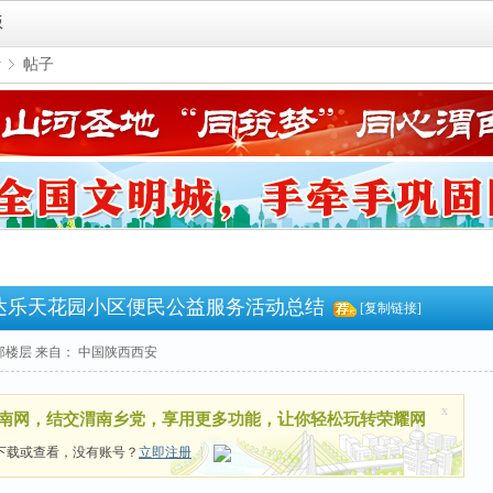
版
者
帖子
›
区信达乐天花园小区便民公益服务活动总结
[复制链接]
部楼层
来自： 中国陕西西安
x
南网，结交渭南乡党，享用更多功能，让你轻松玩转荣耀网
下载或查看，没有账号？
立即注册
|