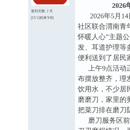
20
签到天数: 2 天
2026年5月
[LV.1]初来乍到
社区联合渭南青
怀暖人心”主题
发、耳道护理等
便利送到了居民
上午9点活动正
布摆放整齐，理
饮用水，不少居
磨磨刀，家里的
把菜刀排在磨刀
磨刀服务区前的