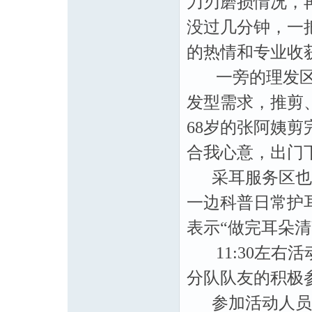
刀刃磨损情况，
没过几分钟，一
的热情和专业收
一旁的理发区同
发型需求，推剪
68岁的张阿姨
合我心意，出门
采耳服务区也排
一边科普日常护
表示“做完耳朵
11:30左右
分队队友的积极
参加活动人员