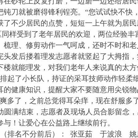
再在砂轮上反复打磨，一边磨一边还给居民
把钝刀就被磨得锋利锃亮。“您试试快不快
获了不少居民的点赞，短短一上午就为居民磨
样受到了老年居民的欢迎，两位经验丰富
、梳理、修剪动作一气呵成，还时不时和老
剪完头发后搂着理发志愿者就竖起了大拇指，
下楼就能理发，对我们老年人来说真的太方
起了小长队，持证的采耳技师动作轻柔细
耳的健康知识，提醒大家不要随意用尖锐物
清爽多了，之前总觉得耳朵痒，现在舒服多了
活动圆满结束，志愿者及现场人员合影留念
参与！让爱心在公益路上继续前行。
（排名不分前后）：
张亚茹 于波浪 